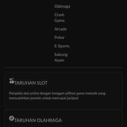
Olahraga
Crash
Game
Arcade
Poker
E-Sports
Sabung
Ayam
TARUHAN SLOT
Penyedia slot online dengan beragam pilihan game menarik yang
memudahkan pemain untuk mencapai jackpot
TARUHAN OLAHRAGA