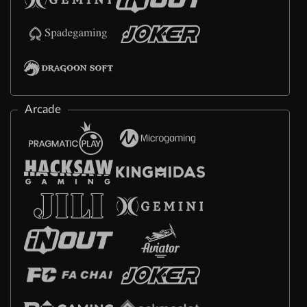
Arcade