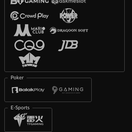
Poker
E-Sports