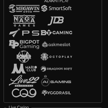
Live Casino